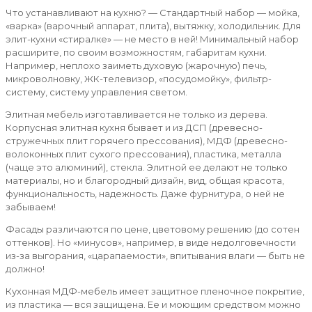
Что устанавливают на кухню? — Стандартный набор — мойка,
«варка» (варочный аппарат, плита), вытяжку, холодильник. Для
элит-кухни «стиралке» — не место в ней! Минимальный набор
расширите, по своим возможностям, габаритам кухни.
Например, неплохо заиметь духовую (жарочную) печь,
микроволновку, ЖК-телевизор, «посудомойку», фильтр-
систему, систему управления светом.
Элитная мебель изготавливается не только из дерева.
Корпусная элитная кухня бывает и из ДСП (древесно-
стружечных плит горячего прессования), МДФ (древесно-
волоконных плит сухого прессования), пластика, металла
(чаще это алюминий), стекла. Элитной ее делают не только
материалы, но и благородный дизайн, вид, общая красота,
функциональность, надежность. Даже фурнитура, о ней не
забываем!
Фасады различаются по цене, цветовому решению (до сотен
оттенков). Но «минусов», например, в виде недолговечности
из-за выгорания, «царапаемости», впитывания влаги — быть не
должно!
Кухонная МДФ-мебель имеет защитное пленочное покрытие,
из пластика — вся защищена. Ее и моющим средством можно