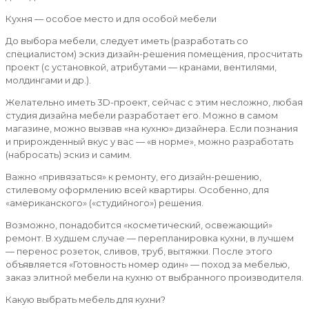
Кухня — особое место и для особой мебели
До выбора мебели, следует иметь (разработать со
специалистом) эскиз дизайн-решения помещения, просчитать
проект (с установкой, атрибутами — кранами, вентилями,
молдингами и др.).
Желательно иметь 3D-проект, сейчас с этим несложно, любая
студия дизайна мебели разработает его. Можно в самом
магазине, можно вызвав «на кухню» дизайнера. Если познания
и прирожденный вкус у вас — «в норме», можно разработать
(набросать) эскиз и самим.
Важно «привязаться» к ремонту, его дизайн-решению,
стилевому оформлению всей квартиры. Особенно, для
«американского» («студийного») решения.
Возможно, понадобится «косметический, освежающий»
ремонт. В худшем случае — перепланировка кухни, в лучшем
— перенос розеток, сливов, труб, вытяжки. После этого
объявляется «Готовность номер один» — поход за мебелью,
заказ элитной мебели на кухню от выбранного производителя.
Какую выбрать мебель для кухни?