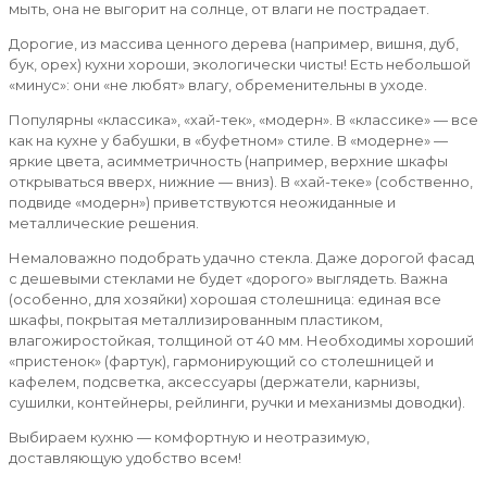
мыть, она не выгорит на солнце, от влаги не пострадает.
Дорогие, из массива ценного дерева (например, вишня, дуб,
бук, орех) кухни хороши, экологически чисты! Есть небольшой
«минус»: они «не любят» влагу, обременительны в уходе.
Популярны «классика», «хай-тек», «модерн». В «классике» — все
как на кухне у бабушки, в «буфетном» стиле. В «модерне» —
яркие цвета, асимметричность (например, верхние шкафы
открываться вверх, нижние — вниз). В «хай-теке» (собственно,
подвиде «модерн») приветствуются неожиданные и
металлические решения.
Немаловажно подобрать удачно стекла. Даже дорогой фасад
с дешевыми стеклами не будет «дорого» выглядеть. Важна
(особенно, для хозяйки) хорошая столешница: единая все
шкафы, покрытая металлизированным пластиком,
влагожиростойкая, толщиной от 40 мм. Необходимы хороший
«пристенок» (фартук), гармонирующий со столешницей и
кафелем, подсветка, аксессуары (держатели, карнизы,
сушилки, контейнеры, рейлинги, ручки и механизмы доводки).
Выбираем кухню — комфортную и неотразимую,
доставляющую удобство всем!